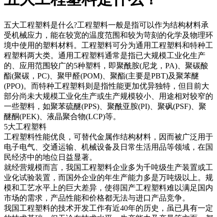
五大工程塑料是什么?工程塑料一般是指可以作为结构材料承
受机械应力，能在较宽的温度范围和较为苛刻的化学及物理环
境中使用的塑料材料。工程塑料可分为通用工程塑料和特种工
程塑料两大类。通用工程塑料通常是指已大规模工业化生产
的、应用范围较广的5种塑料，即聚酰胺(尼龙，PA)、聚碳酸
酯(聚碳，PC)、聚甲醛(POM)、聚酯(主要是PBT)及聚苯醚
(PPO)。而特种工程塑料则是指性能更加优异独特，但目前大
部分尚未大规模工业化生产或生产规模较小、用途相对较窄的
一些塑料，如聚苯硫醚(PPS)、聚酰亚胺(PI)、聚砜(PSF)、聚
醚酮(PEK)、液晶聚合物(LCP)等。
5大工程塑料
工程塑料性能优良，可替代金属作结构材料，因而被广泛用于
电子电气、交通运输、机械设备及日常生活用品等领域，在国
民经济中的地位日益显著。
就经营规模而言，我国工程塑料企业多为千吨级生产装置或工
业化试验装置，而国外企业的年生产能力多是万吨级以上。规
模和工艺水平上的巨大差异，使得国产工程塑料难以满足国内
市场的需求，产品性能和价格都无法与进口产品竞争。
我国工程塑料的技术开发工作有近40年的历史，虽已具有一定