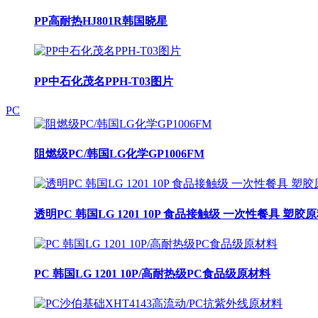
PP高耐热HJ801R韩国晓星
PP中石化茂名PPH-T03图片
PC
阻燃级PC/韩国LG化学GP1006FM
透明PC 韩国LG 1201 10P 食品接触级 一次性餐具 塑胶
PC 韩国LG 1201 10P/高耐热级PC食品级原材料