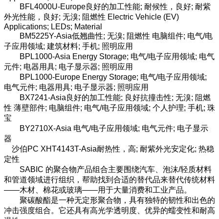
BFL4000U-Europe良好的加工性能; 耐候性，良好; 耐紫
外光性能，良好; 无溴; 阻燃性 Electric Vehicle (EV)
Applications; LEDs; Material
BM5225Y-Asia低翘曲性; 无溴; 阻燃性 电脑组件; 电气/电
子应用领域; 建筑材料; 手机; 照明应用
BPL1000-Asia Energy Storage; 电气/电子应用领域; 电气
元件; 电器用具; 电子显示器; 照明应用
BPL1000-Europe Energy Storage; 电气/电子应用领域;
电气元件; 电器用具; 电子显示器; 照明应用
BX7241-Asia良好的加工性能; 良好抗撞击性; 无溴; 阻燃
性 薄壁部件; 电脑组件; 电气/电子应用领域; 个人护理; 手机; 珠
宝
BY2710X-Asia 电气/电子应用领域; 电气元件; 电子显示
器
沙伯PC XHT4143T-Asia耐热性，高; 耐紫外光安定化; 热稳
定性
SABIC 的聚合物产品组合主要围绕汽车、泡沫/轻质材料
和管道领域进行组织，帮助找到合适的替代品来替代传统材料
——木材、棉花或玻璃——用于大量消费和工业产品。
聚碳酸酯是一种无定形聚合物，具有独特的韧性和出色的
冲击强度组合。它还具有高光学透明度、优异的蠕变性和耐高