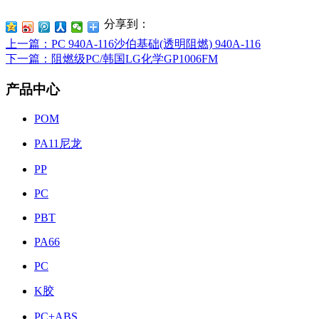
分享到：
上一篇
：PC 940A-116沙伯基础(透明阻燃) 940A-116
下一篇
：阻燃级PC/韩国LG化学GP1006FM
产品中心
POM
PA11尼龙
PP
PC
PBT
PA66
PC
K胶
PC+ABS