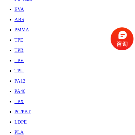
EVA
ABS
PMMA
TPE
TPR
TPV
TPU
PA12
PA46
TPX
PC/PBT
LDPE
PLA