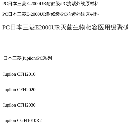
PC日本三菱E-2000UR耐候级/PC抗紫外线原材料
PC日本三菱E-2000UR耐候级/PC抗紫外线原材料
PC日本三菱E2000UR灭菌生物相容医用级聚
日本三菱(Iupilon)PC系列
Iupilon CFH2010
Iupilon CFH2020
Iupilon CFH2030
Iupilon CGH1010R2