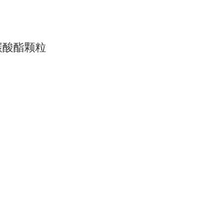
碳酸酯颗粒