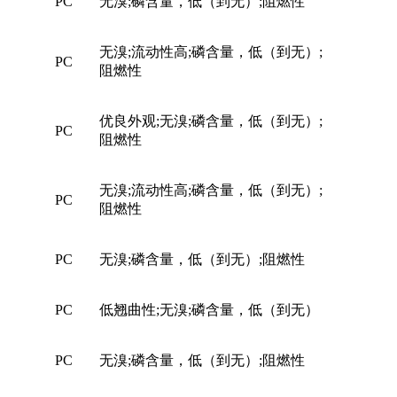
PC
无溴;磷含量，低（到无）;阻燃性
无溴;流动性高;磷含量，低（到无）;
PC
阻燃性
优良外观;无溴;磷含量，低（到无）;
PC
阻燃性
无溴;流动性高;磷含量，低（到无）;
PC
阻燃性
PC
无溴;磷含量，低（到无）;阻燃性
PC
低翘曲性;无溴;磷含量，低（到无）
PC
无溴;磷含量，低（到无）;阻燃性