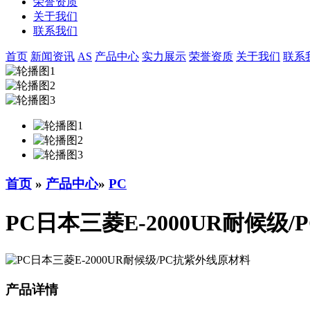
荣誉资质
关于我们
联系我们
首页
新闻资讯
AS
产品中心
实力展示
荣誉资质
关于我们
联系
首页
»
产品中心
»
PC
PC日本三菱E-2000UR耐候级
产品详情