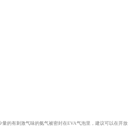
少量的有刺激气味的氨气被密封在EVA气泡里，
建议可以在开放