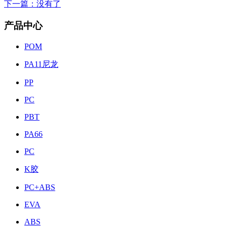
下一篇
：没有了
产品中心
POM
PA11尼龙
PP
PC
PBT
PA66
PC
K胶
PC+ABS
EVA
ABS