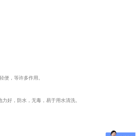
轻便，等许多作用。
抓地力好，防水，无毒，易于用水清洗。