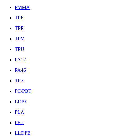
PMMA
TPE
TPR
TPV
TPU
PA12
PA46
TPX
PC/PBT
LDPE
PLA
PET
LLDPE