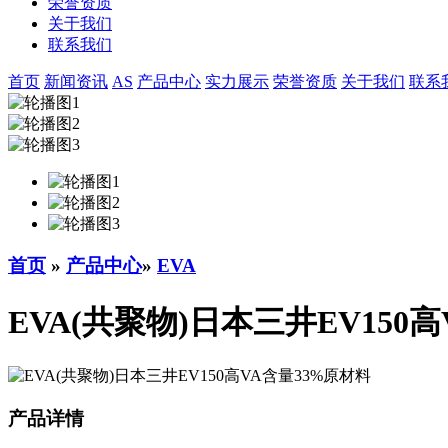
荣誉资质
关于我们
联系我们
首页
新闻资讯
AS
产品中心
实力展示
荣誉资质
关于我们
联系
首页
»
产品中心
»
EVA
EVA(共聚物)日本三井EV150
产品详情