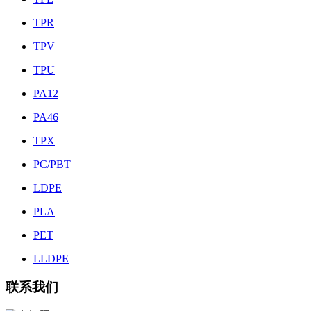
TPR
TPV
TPU
PA12
PA46
TPX
PC/PBT
LDPE
PLA
PET
LLDPE
联系我们