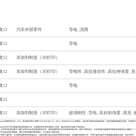
龙12
汽车外部零件
导电 ;润滑
龙12
导电
龙12
添加剂制造（3D打印）
龙12
添加剂制造（3D打印）
导电性 ;高抗撞击性 ;高拉伸强度 ;
龙12
导电
龙12
龙12
添加剂制造（3D打印）
超强刚性 ;导电 ;良好的强度 ;填充 
rohm热塑性复合管（TCP）单向碳纤维PA12胶带'VESTAPE PA12-CF'（PA12）符合DNV-ST-F119的规定，适合用于储存或运输流动的，各种含硫量的碳氢化合物、水和液
在过去五年中经过密集的投资和测试计划，在热塑性复合管应用的PA12开发、鉴定和供应方面处于领先地位。
k发扬光大，在寻求对材料的基本了解以证明产品在具有挑战性的化学、热和机械环境中运行的寿命性能方面一直处于领先地位。它在管道的功能要求和材料的性能特征之间建立了
行平行的动态和长期测试，因此与传统的顺序测试相比，大大加快了测试过程。
。由于使用了碳纤维，它对疲劳故障有特别的抵抗力，这标志着它是任何动态应用的完美选择，从跳线到流线和立管，可用于输送包括不同含硫量的碳氢化合物、水和天然气。