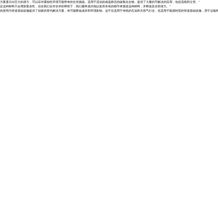
决方案显示出巨大的潜力，可以应对腐蚀性环境可能带来的任何挑战。适用于流动的或是静态的碳氢化合物，提供了大量的可解决的应用，包括流线和立管。”
鉴定这种材料只会增加复杂性，但在我们合作伙伴的帮助下，我们最终成功地以前所未有的细节来描述这种材料，并释放其全部潜力。”
胶带的发明为管道基础设施提供了创新的替代解决方案，有可能降低成本和环境影响。这不仅适用于传统的石油和天然气行业，也适用于能源转型的管道基础设施，用于运输