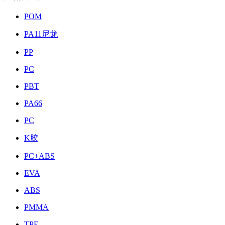
POM
PA11尼龙
PP
PC
PBT
PA66
PC
K胶
PC+ABS
EVA
ABS
PMMA
TPE