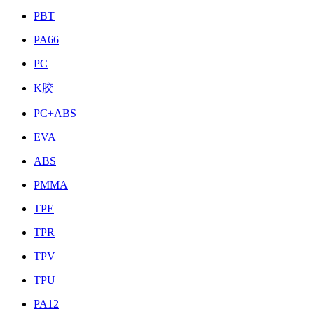
PBT
PA66
PC
K胶
PC+ABS
EVA
ABS
PMMA
TPE
TPR
TPV
TPU
PA12