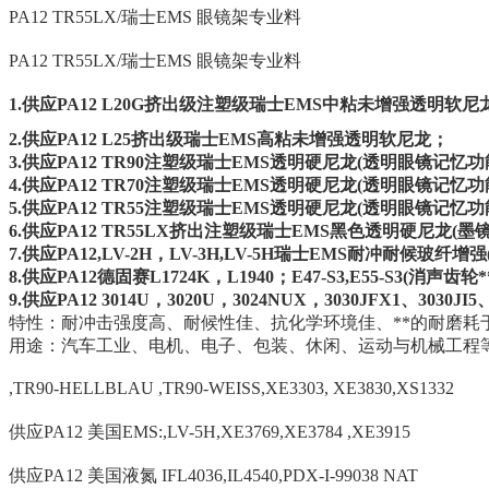
PA12 TR55LX/瑞士EMS 眼镜架专业料
PA12 TR55LX/瑞士EMS 眼镜架专业料
1.
供应
PA12
L20G挤出级注塑级瑞士EMS中粘未增强透明软尼
2.
供应
PA12
L25挤出级瑞士EMS高粘未增强透明软尼龙；
3.
供应
PA12
TR90注塑级瑞士EMS透明硬尼龙(透明眼镜记忆功
4.
供应
PA12
TR70注塑级瑞士EMS透明硬尼龙(透明眼镜记忆功
5.
供应
PA12
TR55注塑级瑞士EMS透明硬尼龙(透明眼镜记忆功
6.
供应
PA12
TR55LX挤出注塑级瑞士EMS黑色透明硬尼龙(墨
7.
供应
PA12
,LV-2H，LV-3H,LV-5H瑞士EMS耐冲耐候玻纤增强(2
8.
供应
PA12
德固赛L1724K，L1940；E47-S3,E55-S3(
消声
齿轮*
9.
供应
PA12
3014U，3020U，3024NUX，3030JFX1、3030JI5
特性：耐冲击强度高、耐候性佳、抗化学环境佳、**的耐磨耗
用途：汽车工业、
电机
、电子、包装、休闲、运动与
机械
工程等领
,TR90-HELLBLAU ,TR90-WEISS,XE3303, XE3830,XS1332
供应PA12 美国EMS:,LV-5H,XE3769,XE3784 ,XE3915
供应PA12 美国液氮 IFL4036,IL4540,PDX-I-99038 NAT