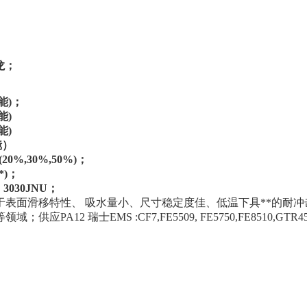
龙；
能)；
能)
能)
镜）
0%,30%,50%)；
*)；
、3030JNU；
于表面滑移特性、 吸水量小、尺寸稳定度佳、低温下具**的耐
域；供应PA12 瑞士EMS :CF7,FE5509, FE5750,FE8510,GTR45