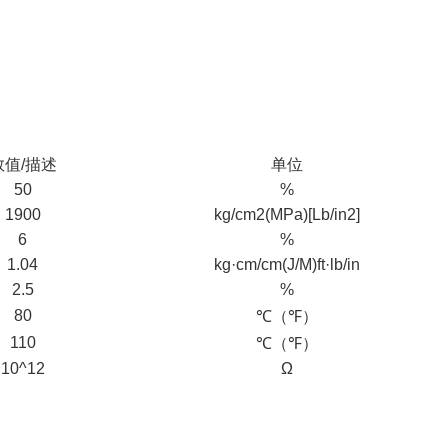
数值/描述
单位
50
%
1900
kg/cm2(MPa)[Lb/in2]
6
%
1.04
kg·cm/cm(J/M)ft·lb/in
2.5
%
80
℃（℉）
110
℃（℉）
10^12
Ω