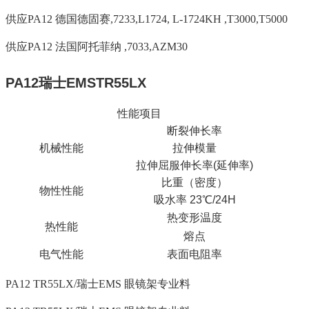
供应PA12 德国德固赛,7233,L1724, L-1724KH ,T3000,T5000
供应PA12 法国阿托菲纳 ,7033,AZM30
PA12瑞士EMSTR55LX
性能项目
断裂伸长率
机械性能
拉伸模量
拉伸屈服伸长率(延伸率)
比重（密度）
物性性能
吸水率 23℃/24H
热变形温度
热性能
熔点
电气性能
表面电阻率
PA12 TR55LX/瑞士EMS 眼镜架专业料