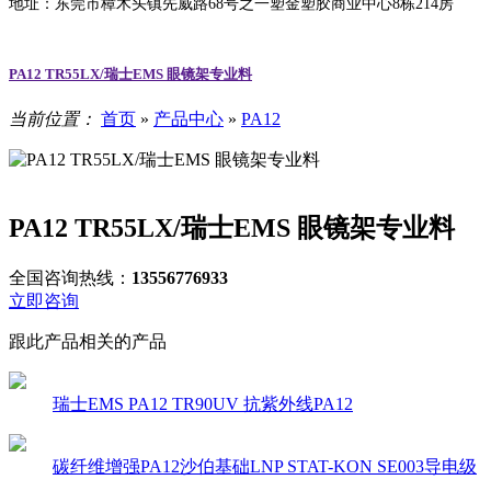
地址：东莞市樟木头镇先威路68号之一塑金塑胶商业中心8栋214房
PA12 TR55LX/瑞士EMS 眼镜架专业料
当前位置：
首页
»
产品中心
»
PA12
PA12 TR55LX/瑞士EMS 眼镜架专业料
全国咨询热线：
13556776933
立即咨询
跟此产品相关的产品
瑞士EMS PA12 TR90UV 抗紫外线PA12
碳纤维增强PA12沙伯基础LNP STAT-KON SE003导电级