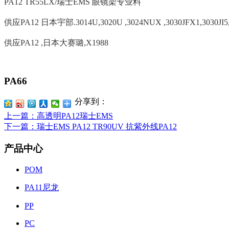
PA12 TR55LX/瑞士EMS 眼镜架专业料
供应PA12 日本宇部.3014U,3020U ,3024NUX ,3030JFX1,3030JI5,
供应PA12 ,日本大赛璐,X1988
PA66
分享到：
上一篇
：高透明PA12瑞士EMS
下一篇
：瑞士EMS PA12 TR90UV 抗紫外线PA12
产品中心
POM
PA11尼龙
PP
PC