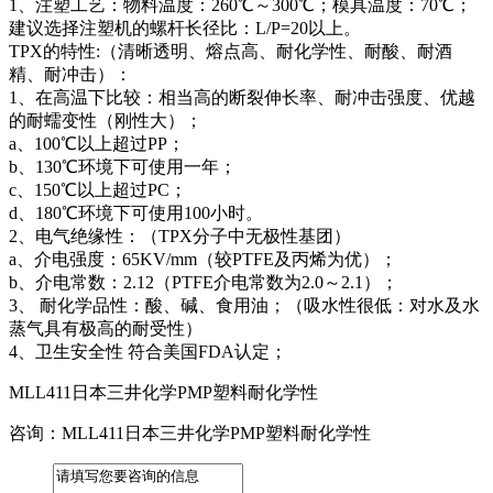
1、注塑工艺：物料温度：260℃～300℃；模具温度：70℃；
建议选择注塑机的螺杆长径比：L/P=20以上。
TPX的特性:（清晰透明、熔点高、耐化学性、耐酸、耐酒
精、耐冲击）：
1、在高温下比较：相当高的断裂伸长率、耐冲击强度、优越
的耐蠕变性（刚性大）；
a、100℃以上超过PP；
b、130℃环境下可使用一年；
c、150℃以上超过PC；
d、180℃环境下可使用100小时。
2、电气绝缘性：（TPX分子中无极性基团）
a、介电强度：65KV/mm（较PTFE及丙烯为优）；
b、介电常数：2.12（PTFE介电常数为2.0～2.1）；
3、 耐化学品性：酸、碱、食用油；（吸水性很低：对水及水
蒸气具有极高的耐受性）
4、卫生安全性 符合美国FDA认定；
MLL411日本三井化学PMP塑料耐化学性
咨询：MLL411日本三井化学PMP塑料耐化学性