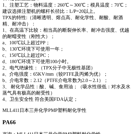
1、注塑工艺：物料温度：260℃～300℃；模具温度：70℃；
建议选择注塑机的螺杆长径比：L/P=20以上。
TPX的特性:（清晰透明、熔点高、耐化学性、耐酸、耐酒
精、耐冲击）：
1、在高温下比较：相当高的断裂伸长率、耐冲击强度、优越
的耐蠕变性（刚性大）；
a、100℃以上超过PP；
b、130℃环境下可使用一年；
c、150℃以上超过PC；
d、180℃环境下可使用100小时。
2、电气绝缘性：（TPX分子中无极性基团）
a、介电强度：65KV/mm（较PTFE及丙烯为优）；
b、介电常数：2.12（PTFE介电常数为2.0～2.1）；
3、 耐化学品性：酸、碱、食用油；（吸水性很低：对水及水
蒸气具有极高的耐受性）
4、卫生安全性 符合美国FDA认定；
MLL411日本三井化学PMP塑料耐化学性
PA66