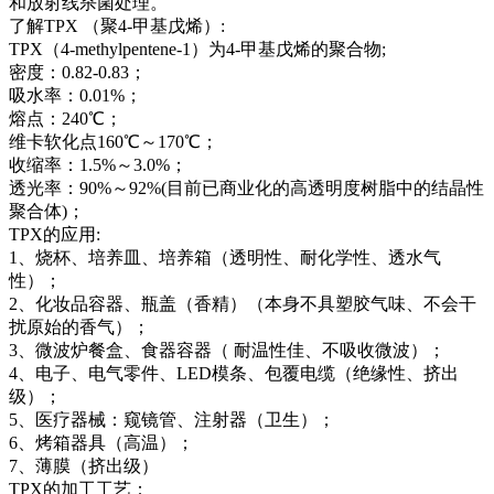
和放射线杀菌处理。
了解TPX （聚4-甲基戊烯）:
TPX（4-methylpentene-1）为4-甲基戊烯的聚合物;
密度：0.82-0.83；
吸水率：0.01%；
熔点：240℃；
维卡软化点160℃～170℃；
收缩率：1.5%～3.0%；
透光率：90%～92%(目前已商业化的高透明度树脂中的结晶性
聚合体)；
TPX的应用:
1、烧杯、培养皿、培养箱（透明性、耐化学性、透水气
性）；
2、化妆品容器、瓶盖（香精）（本身不具塑胶气味、不会干
扰原始的香气）；
3、微波炉餐盒、食器容器（ 耐温性佳、不吸收微波）；
4、电子、电气零件、LED模条、包覆电缆（绝缘性、挤出
级）；
5、医疗器械：窥镜管、注射器（卫生）；
6、烤箱器具（高温）；
7、薄膜（挤出级）
TPX的加工工艺：