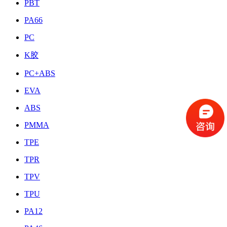
PBT
PA66
PC
K胶
PC+ABS
EVA
ABS
PMMA
TPE
TPR
TPV
TPU
PA12