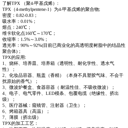
了解TPX （聚4-甲基戊烯）:
TPX（4-methylpentene-1）为4-甲基戊烯的聚合物;
密度：0.82-0.83；
吸水率：0.01%；
熔点：240℃；
维卡软化点160℃～170℃；
收缩率：1.5%～3.0%；
透光率：90%～92%(目前已商业化的高透明度树脂中的结晶性
聚合体)；
TPX的应用:
1、烧杯、培养皿、培养箱（透明性、耐化学性、透水气
性）；
2、化妆品容器、瓶盖（香精）（本身不具塑胶气味、不会干
扰原始的香气）；
3、微波炉餐盒、食器容器（ 耐温性佳、不吸收微波）；
4、电子、电气零件、LED模条、包覆电缆（绝缘性、挤出
级）；
5、医疗器械：窥镜管、注射器（卫生）；
6、烤箱器具（高温）；
7、薄膜（挤出级）
TPX的加工工艺：