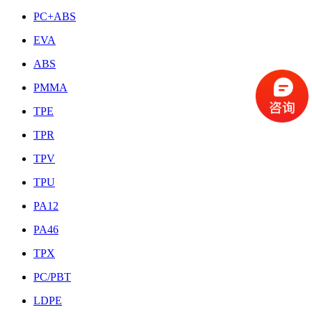
PC+ABS
EVA
ABS
PMMA
TPE
TPR
TPV
TPU
PA12
PA46
TPX
PC/PBT
LDPE