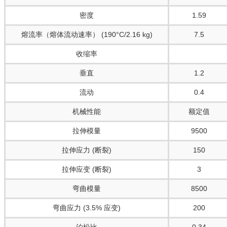
密度
1.59
熔流率（熔体流动速率） (190°C/2.16 kg)
7.5
收缩率
垂直
1.2
流动
0.4
机械性能
额定值
拉伸模量
9500
拉伸应力 (断裂)
150
拉伸应变 (断裂)
3
弯曲模量
8500
弯曲应力 (3.5% 应变)
200
泊松比
0.34