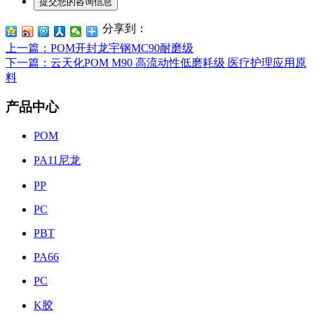
分享到：
上一篇
：POM开封龙宇钢MC90耐磨级
下一篇
：云天化POM M90 高流动性低磨耗级 医疗护理应用原
料
产品中心
POM
PA11尼龙
PP
PC
PBT
PA66
PC
K胶