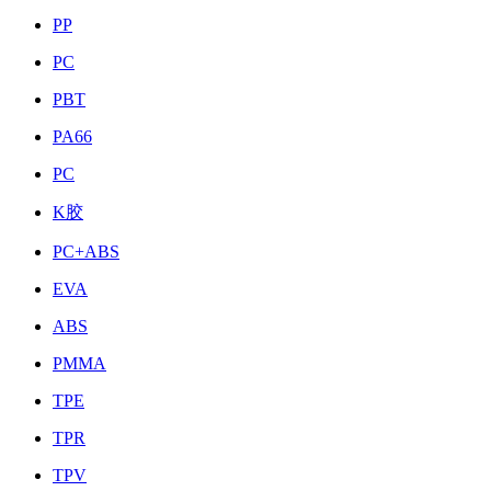
PP
PC
PBT
PA66
PC
K胶
PC+ABS
EVA
ABS
PMMA
TPE
TPR
TPV