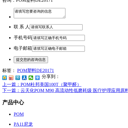
咨询：POM塑料DE20171
联 系 人
手机号码
电子邮箱
标签：
POM塑料DE20171
分享到：
上一篇
：POM杜邦美国100T（聚甲醛）
下一篇
：云天化POM M90 高流动性低磨耗级 医疗护理应用原
产品中心
POM
PA11尼龙