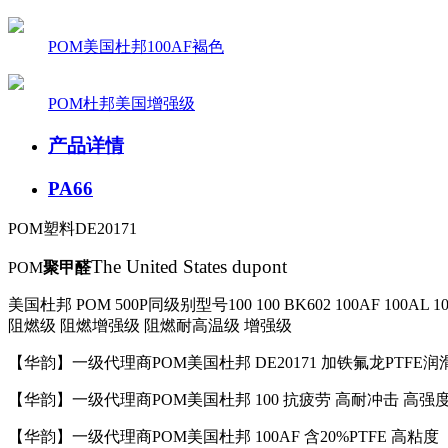
POM美国杜邦100AF褐色
POM杜邦美国增强级
产品详情
PA66
POM塑料DE20171
The United States dupont
POM
聚甲醛
美国杜邦
POM 500P
同级别型号
100 100 BK602 100AF 100AL 
阻燃级
阻燃增强级
阻燃耐高温级
增强级
【华韵】一级代理商
POM
美国杜邦
DE20171
加铁氟龙
PTFE
润
【华韵】一级代理商
POM
美国杜邦
100
抗疲劳
高耐冲击
高强
【华韵】一级代理商
POM
美国杜邦
100AF
含
20%PTFE
高粘度