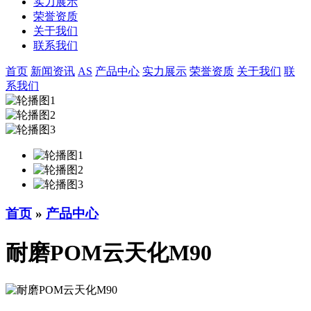
实力展示
荣誉资质
关于我们
联系我们
首页
新闻资讯
AS
产品中心
实力展示
荣誉资质
关于我们
联
系我们
首页
»
产品中心
耐磨POM云天化M90