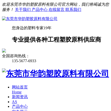
欢迎东莞市华韵塑胶原料有限公司官方网站，我们将竭诚为您
服务！
关于我们
产品中心
在线留言
联系我们
您身边的塑料专家19年
专业提供各种工程塑胶原料供应商
全国咨询热线：
135-5677-6933
网站首页
Home
新闻资讯
AS
产品中心