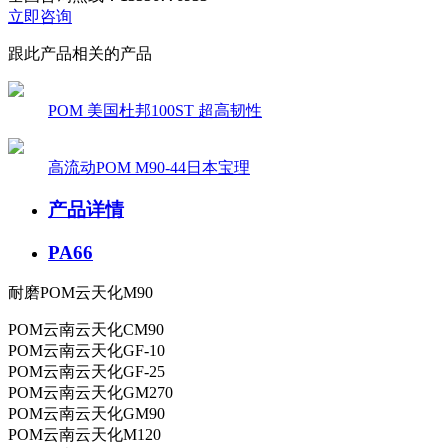
立即咨询
跟此产品相关的产品
POM 美国杜邦100ST 超高韧性
高流动POM M90-44日本宝理
产品详情
PA66
耐磨POM云天化M90
POM云南云天化CM90
POM云南云天化GF-10
POM云南云天化GF-25
POM云南云天化GM270
POM云南云天化GM90
POM云南云天化M120