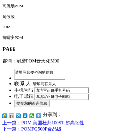
高流动
POM
耐候级
POM
抗蠕变
POM
PA66
咨询：耐磨POM云天化M90
联 系 人
手机号码
电子邮箱
分享到：
上一篇
：POM 美国杜邦100ST 超高韧性
下一篇
：POMFG500P食品级