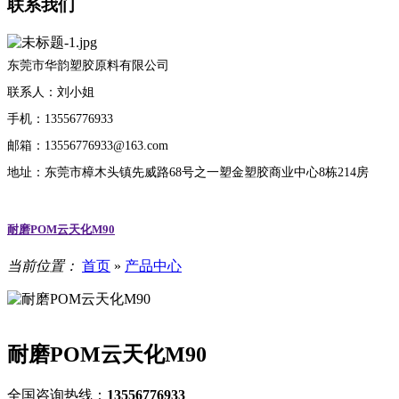
联系我们
东莞市华韵塑胶原料有限公司
联系人：刘小姐
手机：13556776933
邮箱：13556776933@163.com
地址：东莞市樟木头镇先威路68号之一塑金塑胶商业中心8栋214房
耐磨POM云天化M90
当前位置：
首页
»
产品中心
耐磨POM云天化M90
全国咨询热线：
13556776933