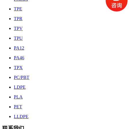
TPE
TPR
TPV
TPU
PA12
PA46
TPX
PC/PBT
LDPE
PLA
PET
LLDPE
联系我们