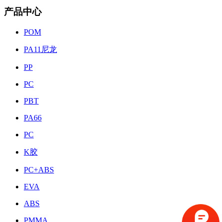
产品中心
POM
PA11尼龙
PP
PC
PBT
PA66
PC
K胶
PC+ABS
EVA
ABS
PMMA