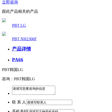
立即咨询
跟此产品相关的产品
PBT LG
PBT NH2306F
产品详情
PA66
PBT韩国LG
咨询：PBT韩国LG
联 系 人
手机号码