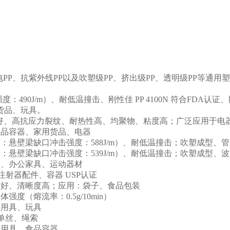
电PP、抗紫外线PP以及吹塑级PP、挤出级PP、透明级PP等通用
击强度：490J/m）、耐低温撞击、刚性佳 PP 4100N 符合F
货品、玩具。
工性良好、高抗应力裂纹、耐热性高、均聚物、粘度高；广泛应用于
于食品容器、家用货品、电器
强度：悬壁梁缺口冲击强度：588J/m）、耐低温撞击；吹塑成型、
度：悬壁梁缺口冲击强度：539J/m）、耐低温撞击；吹塑成型、
具箱、办公家具、运动器材
注射器配件、容器 USP认证
性良好、清晰度高；应用：袋子、食品包装
度（熔流率：0.5g/10min）
器用具、玩具
、单丝、绳索
器用具、食品容器