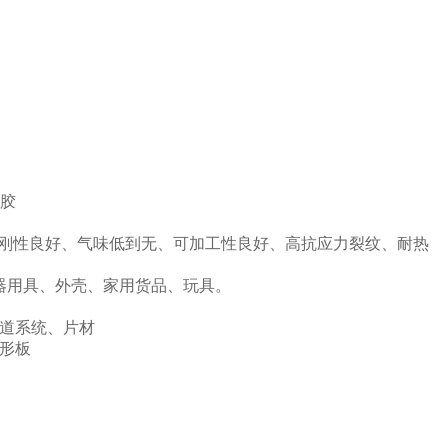
塑胶
DA认证、刚性良好、气味低到无、可加工性良好、高抗应力裂纹、耐热
电器用具、外壳、家用货品、玩具。
管道系统、片材
波形板