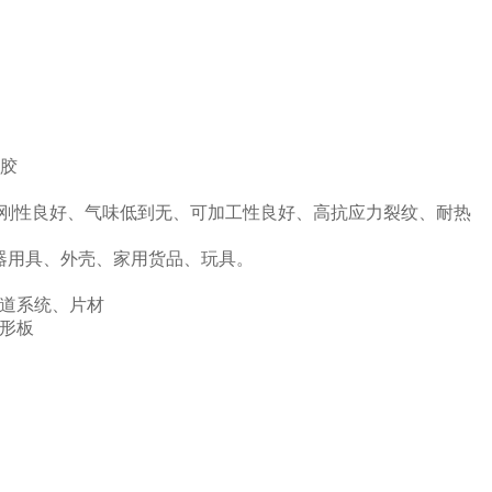
塑胶
DA认证、刚性良好、气味低到无、可加工性良好、高抗应力裂纹、耐热
电器用具、外壳、家用货品、玩具。
管道系统、片材
波形板