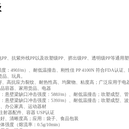
级
电PP、抗紫外线PP以及吹塑级PP、挤出级PP、透明级PP等通用
击强度：490J/m）、耐低温撞击、刚性佳 PP 4100N 符合F
货品、玩具。
工性良好、高抗应力裂纹、耐热性高、均聚物、粘度高；广泛应用于
于食品容器、家用货品、电器
强度：悬壁梁缺口冲击强度：588J/m）、耐低温撞击；吹塑成型、
度：悬壁梁缺口冲击强度：539J/m）、耐低温撞击；吹塑成型、
具箱、办公家具、运动器材
注射器配件、容器 USP认证
性良好、清晰度高；应用：袋子、食品包装
度（熔流率：0.5g/10min）