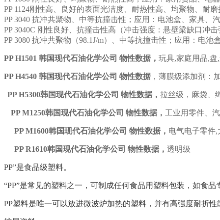
PP 1124刚性高、良好的表面光洁度、耐热性高、均聚物、
PP 3040 抗冲共聚物、中等抗撞击性；应用：电池盒、家具
PP 3040C 刚性良好、抗撞击性高（冲击强度：悬壁梁缺口冲击
PP 3080 抗冲共聚物（98.1J/m）、中等抗撞击性；应用
PP
H1501
韩国现代石油化学公司
物性数据，
玩具,家庭用品,盘
PP
H4540
韩国现代石油化学公司
物性数据
，薄膜级添加剂：
PP
H5300
韩国现代石油化学公司
物性数据，
拉丝级，麻袋、
PP
M1250
韩国现代石油化学公司
物性数据，
工业用零件、汽
PP
M1600
韩国现代石油化学公司
物性数据，
电气电子零件,
PP
R1610
韩国现代石油化学公司
物性数据，
透明级
PP”是食品级塑料。
“PP”是常见的塑料之一，可制成任何食品用塑料包装，如食
PP塑料是唯一可以放进微波炉加热的塑料，并有高强度耐折性能