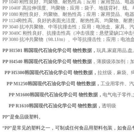
PP 1040 刚性良好、均聚物、耐热性高；应用：家用货品、电
PP 1040F 高拉伸强度、均聚物；应用：袋子、地毯背衬、线
PP 1080 刚性良好、均聚物、耐热性高；应用：家用货品、电
PP 1124刚性高、良好的表面光洁度、耐热性高、均聚物、
PP 3040 抗冲共聚物、中等抗撞击性；应用：电池盒、家具
PP 3040C 刚性良好、抗撞击性高（冲击强度：悬壁梁缺口冲击
PP 3080 抗冲共聚物（98.1J/m）、中等抗撞击性；应用
PP
H1501
韩国现代石油化学公司
物性数据，
玩具,家庭用品,盘
PP
H4540
韩国现代石油化学公司
物性数据
，薄膜级添加剂：
PP
H5300
韩国现代石油化学公司
物性数据，
拉丝级，麻袋、
PP
M1250
韩国现代石油化学公司
物性数据，
工业用零件、汽
PP
M1600
韩国现代石油化学公司
物性数据，
电气电子零件,
PP
R1610
韩国现代石油化学公司
物性数据，
透明级
PP”是食品级塑料。
“PP”是常见的塑料之一，可制成任何食品用塑料包装，如食