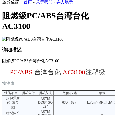
当前位置：
首页
»
关于我们
»
实力展示
阻燃级PC/ABS台湾台化
AC3100
详细描述
阻燃级PC/ABS台湾台化AC3100
PC/ABS
台湾台化
AC3100
注塑级
物性表
性能项目
测试条件
测试方法
数值/描述
单位
拉伸强度
ASTM
(引张强
D638/ISO
630（62）
kg/cm²(MPa)[Lb/in
527
度)
ASTM
断裂伸长