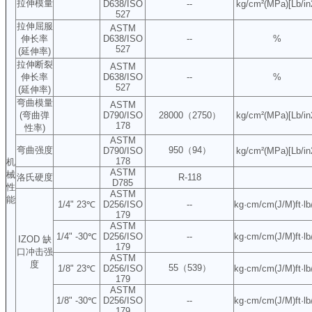
拉伸模量
D638/ISO
--
kg/cm²(MPa)[Lb/in
527
拉伸屈服
ASTM
伸长率
D638/ISO
--
%
527
(延伸率)
拉伸断裂
ASTM
伸长率
D638/ISO
--
%
527
(延伸率)
弯曲模量
ASTM
(弯曲弹
D790/ISO
28000（2750）
kg/cm²(MPa)[Lb/in
178
性率)
ASTM
弯曲强度
950（94）
D790/ISO
kg/cm²(MPa)[Lb/in
178
机
ASTM
械
洛氏硬度
R-118
D785
性
ASTM
能
1/4" 23℃
D256/ISO
--
kg·cm/cm(J/M)ft·lb
179
ASTM
1/4" -30℃
D256/ISO
--
kg·cm/cm(J/M)ft·lb
IZOD 缺
179
口冲击强
ASTM
度
55（539）
1/8" 23℃
D256/ISO
kg·cm/cm(J/M)ft·lb
179
ASTM
1/8" -30℃
D256/ISO
--
kg·cm/cm(J/M)ft·lb
179