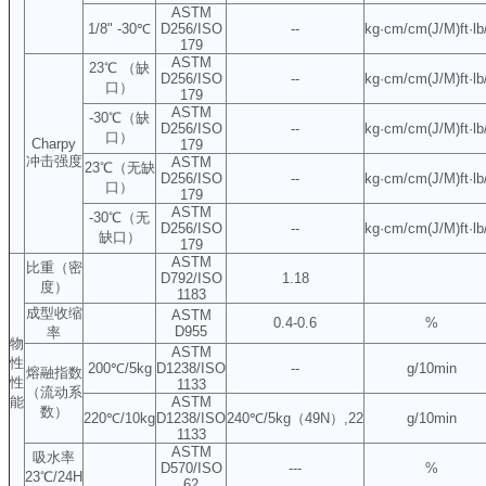
ASTM
1/8" -30℃
D256/ISO
--
kg·cm/cm(J/M)ft·lb
179
ASTM
23℃ （缺
D256/ISO
--
kg·cm/cm(J/M)ft·lb
口）
179
ASTM
-30℃（缺
D256/ISO
--
kg·cm/cm(J/M)ft·lb
口）
Charpy
179
冲击强度
ASTM
23℃（无缺
D256/ISO
--
kg·cm/cm(J/M)ft·lb
口）
179
ASTM
-30℃（无
D256/ISO
--
kg·cm/cm(J/M)ft·lb
缺口）
179
ASTM
比重（密
D792/ISO
1.18
度）
1183
成型收缩
ASTM
0.4-0.6
%
D955
率
物
ASTM
性
200℃/5kg
D1238/ISO
--
g/10min
熔融指数
性
1133
（流动系
能
ASTM
数）
220℃/10kg
D1238/ISO
240℃/5kg（49N）,22
g/10min
1133
ASTM
吸水率
D570/ISO
---
%
23℃/24H
62