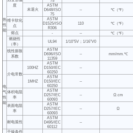
75
度
ASTM
未退火
D648/ISO
--
℃（℉）
75
ASTM
热
维卡软化
D1525/ISO
110
℃（℉）
性
点
R306
能
熔点
-
--
℃（℉）
燃烧性
UL94
1/10”5V；1/16”V0
（率）
ASTM
线性膨胀
D696/ISO
--
mm/mm.℃
系数
11359
ASTM
100HZ
D150/IEC
--
60250
介电常数
ASTM
1MHZ
D150/IEC
--
60250
电
ASTM
气
体积电阻
D257/IEC
--
Ω.cm
性
率
60093
能
ASTM
表面电阻
D257/IEC
--
Ω
率
60093
ASTM
耐电弧性
D495/IEC
--
60112
干燥条件