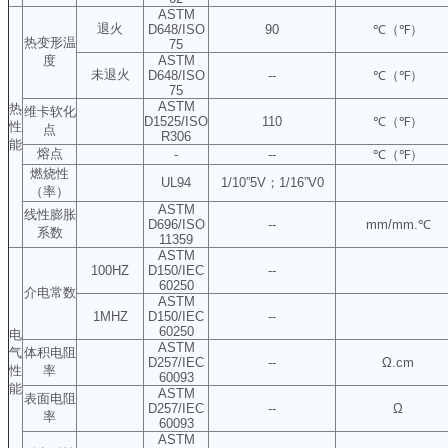
ASTM
退火
D648/ISO
90
℃（℉）
热变形温
75
度
ASTM
未退火
D648/ISO
--
℃（℉）
75
ASTM
热
维卡软化
D1525/ISO
110
℃（℉）
性
点
R306
能
熔点
-
--
℃（℉）
燃烧性
UL94
1/10”5V；1/16”V0
（率）
ASTM
线性膨胀
D696/ISO
--
mm/mm.℃
系数
11359
ASTM
100HZ
D150/IEC
--
60250
介电常数
ASTM
1MHZ
D150/IEC
--
60250
电
ASTM
气
体积电阻
D257/IEC
--
Ω.cm
性
率
60093
能
ASTM
表面电阻
D257/IEC
--
Ω
率
60093
ASTM