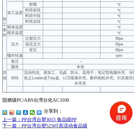
射嘴
℃
料筒前段
℃
加工温度
料筒中段
℃
加
料筒后段
℃
工
熔体温度
℃
条
模具温度
℃
件
注塑压力
Mpa
压力
保压压力
Mpa
背压
Mpa
螺杆转速
rpm
备注
--
颜色
本色
其
流动性佳、易加工、无卤、防火。适用于：笔记型电脑外壳、光
他
特性
机之Loader及Tray盘、LCD萤幕外壳、数码相机外壳、灯具摇控
外壳等
阻燃级PC/ABS台湾台化AC3100
分享到：
上一篇
：PP台湾台塑3015 食品级PP
下一篇
：PP台湾台塑5250T高流动食品级