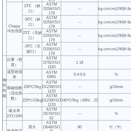
ASTM
23℃ （缺
D256/ISO
--
kg·cm/cm(J/M)ft·lb
口）
179
ASTM
-30℃（缺
D256/ISO
--
kg·cm/cm(J/M)ft·lb
口）
Charpy
179
冲击强度
ASTM
23℃（无缺
D256/ISO
--
kg·cm/cm(J/M)ft·lb
口）
179
ASTM
-30℃（无
D256/ISO
--
kg·cm/cm(J/M)ft·lb
缺口）
179
ASTM
比重（密
D792/ISO
1.18
度）
1183
成型收缩
ASTM
0.4-0.6
%
D955
率
物
ASTM
性
200℃/5kg
D1238/ISO
--
g/10min
熔融指数
性
1133
（流动系
能
ASTM
数）
220℃/10kg
D1238/ISO
240℃/5kg（49N）,22
g/10min
1133
ASTM
吸水率
D570/ISO
---
%
23℃/24H
62
ASTM
退火
D648/ISO
90
℃（℉）
热变形温