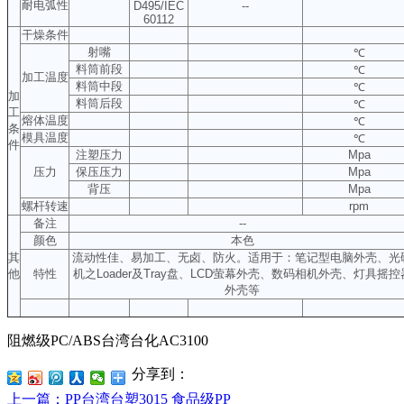
耐电弧性
D495/IEC
--
60112
干燥条件
射嘴
℃
料筒前段
℃
加工温度
料筒中段
℃
加
料筒后段
℃
工
熔体温度
℃
条
模具温度
℃
件
注塑压力
Mpa
压力
保压压力
Mpa
背压
Mpa
螺杆转速
rpm
备注
--
颜色
本色
其
流动性佳、易加工、无卤、防火。适用于：笔记型电脑外壳、光
他
特性
机之Loader及Tray盘、LCD萤幕外壳、数码相机外壳、灯具摇控
外壳等
阻燃级PC/ABS台湾台化AC3100
分享到：
上一篇
：PP台湾台塑3015 食品级PP