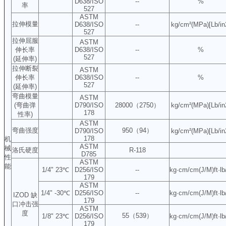
D638/ISO
--
%
率
527
ASTM
拉伸模量
D638/ISO
--
kg/cm²(MPa)[Lb/in
527
拉伸屈服
ASTM
伸长率
D638/ISO
--
%
527
(延伸率)
拉伸断裂
ASTM
伸长率
D638/ISO
--
%
527
(延伸率)
弯曲模量
ASTM
(弯曲弹
D790/ISO
28000（2750）
kg/cm²(MPa)[Lb/in
178
性率)
ASTM
弯曲强度
950（94）
D790/ISO
kg/cm²(MPa)[Lb/in
178
机
ASTM
械
洛氏硬度
R-118
D785
性
ASTM
能
1/4" 23℃
D256/ISO
--
kg·cm/cm(J/M)ft·lb
179
ASTM
1/4" -30℃
D256/ISO
--
kg·cm/cm(J/M)ft·lb
IZOD 缺
179
口冲击强
ASTM
度
55（539）
1/8" 23℃
D256/ISO
kg·cm/cm(J/M)ft·lb
179