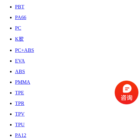
PBT
PA66
PC
K胶
PC+ABS
EVA
ABS
PMMA
TPE
TPR
TPV
TPU
PA12