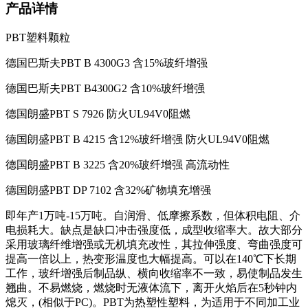
产品详情
PBT塑料颗粒
德国巴斯夫
PBT B 4300G3
含
15%
玻纤增强
德国巴斯夫
PBT B4300G2
含
10%
玻纤增强
德国朗盛
PBT S 7926
防火
UL94V0
阻燃
德国朗盛
PBT B 4215
含
12%
玻纤增强
防火
UL94V0
阻燃
德国朗盛
PBT B 3225
含
20%
玻纤增强
高流动性
德国朗盛
PBT DP 7102
含
32%
矿物填充增强
即年产
1
万吨
-15
万吨。自润滑、低摩擦系数，但体积电阻、介
电损耗大。缺点是缺口冲击强度低，成型收缩率大。故大部分
采用玻璃纤维增强或无机填充改性，其拉伸强度、弯曲强度可
提高一倍以上，热变形温度也大幅提高。可以在
140
℃下长期
工作，玻纤增强后制品纵、横向收缩率不一致，易使制品发生
翘曲。不易燃烧，燃烧时无液体流下，离开火焰后在
5
秒钟内
熄灭，
(
相似于
PC)
。
PBT
为热塑性塑料，为适用于不同加工业