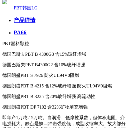
PBT韩国LG
产品详情
PA66
PBT塑料颗粒
德国巴斯夫
PBT B 4300G3
含
15%
玻纤增强
德国巴斯夫
PBT B4300G2
含
10%
玻纤增强
德国朗盛
PBT S 7926
防火
UL94V0
阻燃
德国朗盛
PBT B 4215
含
12%
玻纤增强
防火
UL94V0
阻燃
德国朗盛
PBT B 3225
含
20%
玻纤增强
高流动性
德国朗盛
PBT DP 7102
含
32%
矿物填充增强
即年产
1
万吨
-15
万吨。自润滑、低摩擦系数，但体积电阻、介
电损耗大。缺点是缺口冲击强度低，成型收缩率大。故大部分