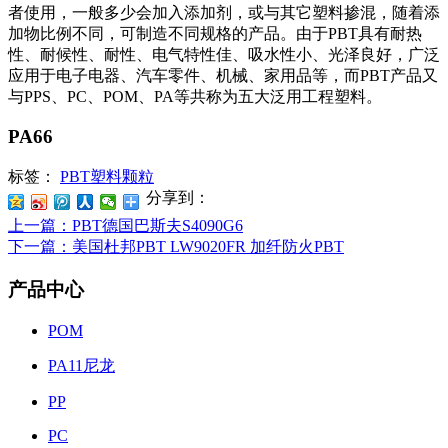
者使用，一般多少会加入添加剂，或与其它塑料掺混，随着添
加物比例不同，可制造不同规格的产品。由于
PBT
具有耐热
性、耐候性、耐性、电气特性佳、吸水性小、光泽良好，广泛
应用于电子电器、汽车零件、机械、家用品等，而
PBT
产品又
与
PPS
、
PC
、
POM
、
PA
等共称为五大泛用工程塑料。
PA66
标签：
PBT塑料颗粒
分享到：
上一篇
：PBT德国巴斯夫S4090G6
下一篇
：美国杜邦PBT LW9020FR 加纤防火PBT
产品中心
POM
PA11尼龙
PP
PC