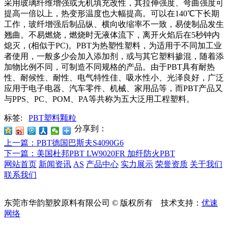
采用玻璃纤维增强或无机填充改性，其拉伸强度、弯曲强度可
提高一倍以上，热变形温度也大幅提高。可以在
140
℃下长期
工作，玻纤增强后制品纵、横向收缩率不一致，易使制品发生
翘曲。不易燃烧，燃烧时无液体流下，离开火焰后在
5
秒钟内
熄灭，
(
相似于
PC)
。
PBT
为热塑性塑料，为适用于不同加工业
者使用，一般多少会加入添加剂，或与其它塑料掺混，随着添
加物比例不同，可制造不同规格的产品。由于
PBT
具有耐热
性、耐候性、耐性、电气特性佳、吸水性小、光泽良好，广泛
应用于电子电器、汽车零件、机械、家用品等，而
PBT
产品又
与
PPS
、
PC
、
POM
、
PA
等共称为五大泛用工程塑料。
标签:
PBT塑料颗粒
分享到：
上一篇
：PBT德国巴斯夫S4090G6
下一篇
：美国杜邦PBT LW9020FR 加纤防火PBT
网站首页
新闻资讯
AS
产品中心
实力展示
荣誉资质
关于我们
联系我们
东莞市华韵塑胶原料有限公司 © 版权所有 技术支持：
优速
网络