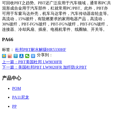
可回收
PBT
之趋势。
PBT
还广泛应用于汽车领域，通常和
PC
共
混形成合金用于汽车部件，杠就常用
PC/PBT
。此外，
PBT
亦
可用于车窗马达外壳，机车马达零件，汽车传动器齿轮盒等。
高流动，
15%
玻纤，有阻燃要求的家用电器产品，高流动，
30%
玻纤，
PBT-FG%
玻纤，
PBT-FG%
玻纤，
PBT-FG%
玻纤，
连接器、冷却风扇、插座、电视机零件、线圈轴、开关等。
PA66
标签：
杜邦PBT耐水解级HR5330HF
分享到：
上一篇
：PBT美国杜邦 LW9030FR
下一篇
：美国杜邦PBT LW9020FR 加纤防火PBT
产品中心
POM
PA11尼龙
PP