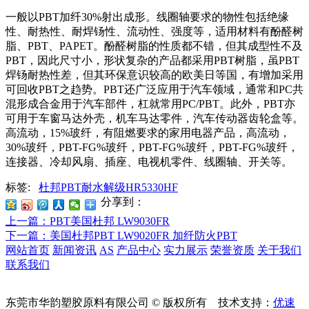
一般以
PBT
加纤
30%
射出成形。线圈轴要求的物性包括绝缘
性、耐热性、耐焊钖性、流动性、强度等，适用材料有酚醛树
脂、
PBT
、
PAPET
。酚醛树脂的性质都不错，但其成型性不及
PBT
，因此尺寸小，形状复杂的产品都采用
PBT
树脂，虽
PBT
焊钖耐热性差，但其环保意识较高的欧美日等国，有增加采用
可回收
PBT
之趋势。
PBT
还广泛应用于汽车领域，通常和
PC
共
混形成合金用于汽车部件，杠就常用
PC/PBT
。此外，
PBT
亦
可用于车窗马达外壳，机车马达零件，汽车传动器齿轮盒等。
高流动，
15%
玻纤，有阻燃要求的家用电器产品，高流动，
30%
玻纤，
PBT-FG%
玻纤，
PBT-FG%
玻纤，
PBT-FG%
玻纤，
连接器、冷却风扇、插座、电视机零件、线圈轴、开关等。
标签:
杜邦PBT耐水解级HR5330HF
分享到：
上一篇
：PBT美国杜邦 LW9030FR
下一篇
：美国杜邦PBT LW9020FR 加纤防火PBT
网站首页
新闻资讯
AS
产品中心
实力展示
荣誉资质
关于我们
联系我们
东莞市华韵塑胶原料有限公司 © 版权所有 技术支持：
优速