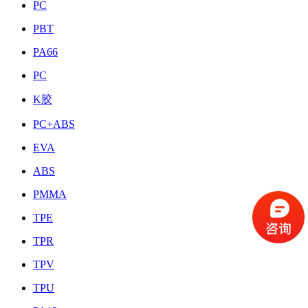
PC
PBT
PA66
PC
K胶
PC+ABS
EVA
ABS
PMMA
TPE
TPR
TPV
TPU