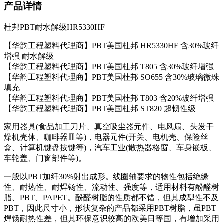
产品详情
杜邦PBT耐水解级HR5330HF
【华韵工程塑料代理商】PBT美国杜邦 HR5330HF 含30%玻纤
增强 耐水解级
【华韵工程塑料代理商】PBT美国杜邦 T805 含30%玻纤增强
【华韵工程塑料代理商】PBT美国杜邦 SO655 含30%玻璃微珠
填充
【华韵工程塑料代理商】PBT美国杜邦 T803 含20%玻纤增强
【华韵工程塑料代理商】PBT美国杜邦 ST820 超韧性级
家用器具
(
食品加工刀片、真空吸尘器元件、电风扇、头发干
燥机壳体、咖啡器皿等
)
，电器元件
(
开关、电机壳、保险丝
盒、计算机键盘按键等
)
，汽车工业
(
散热器格窗、车身嵌板、
车轮盖、门窗部件等
)
。
一般以
PBT
加纤
30%
射出成形。线圈轴要求的物性包括绝缘
性、耐热性、耐焊钖性、流动性、强度等，适用材料有酚醛树
脂、
PBT
、
PAPET
。酚醛树脂的性质都不错，但其成型性不及
PBT
，因此尺寸小，形状复杂的产品都采用
PBT
树脂，虽
PBT
焊钖耐热性差，但其环保意识较高的欧美日等国，有增加采用