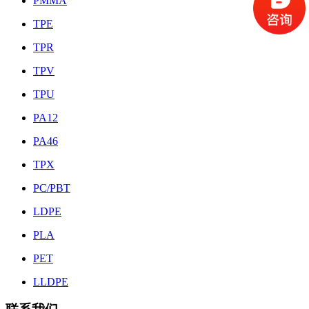
PMMA
TPE
TPR
TPV
TPU
PA12
PA46
TPX
PC/PBT
LDPE
PLA
PET
LLDPE