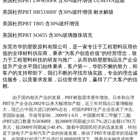
美国杜邦
PBT LW9030FR
含
30%
玻纤增强
UL945VA
阻燃
美国杜邦
PBT HR5330HF
含
30%
玻纤增强
耐水解级
美国杜邦
PBT T805
含
30%
玻纤增强
美国杜邦
PBT SO655
含
30%
玻璃微珠填充
东莞市华韵塑胶原料有限公司，是一家专注于工程塑料应用价
值的全球材料供应商，秉承“为客户创造价值”的经营理念，致
力于工程塑料科技的研发与推广，从而协助塑胶制品生产企业
提升产业水平我们始终秉承，客户第一，华韵不懈的努力，和
客户的支持帮助下，我们不断的寻找市场实践，专业的理念诚
信服务，以质量求发展，以信誉求生存，赢得了广大客户的信
赖
.
由于国内相关产业的发展，
PBT
树脂需求逐年增加。日本和台湾
PBT
生产企业自
2002
年以来大幅增加产能，近三年对我出口量增幅较
大，现已占中国大进口的
90%
左右，对国内
PBT
生产企业造成了冲击。
受国际金融、升值等影响，
2009
年
1-6
月，中国聚对苯二甲酸丁二酯
(PBT)
进口数量为
50368
吨，较
2008
年同期减少
35.7%;
进口金额
11781
万
美元，较
2008
年同期减少
40.4%
。随着中国国民经济的迅速发展，特别
是下游电子产业和汽车产业的快速发展，推动了
PBT
市场需求的迅猛增
长。在国家针对进口产品进行反倾销的情况下，随着与金融造成的萧