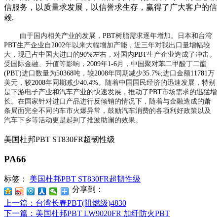
信服务，以质量求发展，以信誉求生存，赢得了广大客户的信
赖
.
由于国内相关产业的发展，
PBT
树脂需求逐年增加。日本和台湾
PBT
生产企业自
2002
年以来大幅增加产能，近三年对我出口量增幅较
大，现已占中国大进口的
90%
左右，对国内
PBT
生产企业造成了冲击。
受国际金融、升值等影响，
2009
年
1-6
月，中国聚对苯二甲酸丁二酯
(PBT)
进口数量为
50368
吨，较
2008
年同期减少
35.7%;
进口金额
11781
万
美元，较
2008
年同期减少
40.4%
。随着中国国民经济的迅速发展，特别
是下游电子产业和汽车产业的快速发展，推动了
PBT
市场需求的迅猛增
长。在国家针对进口产品进行反倾销的情况下，随着与金融造成的萧
条局面完全不同的车市火爆异常，鼓励汽车消费的各项利好政策以及
汽车下乡等活动更是起到了推波助澜的效果。
美国杜邦PBT ST830FR超韧性级
PA66
标签：
美国杜邦PBT ST830FR超韧性级
分享到：
上一篇
：台湾长春PBT(阻燃级)4830
下一篇
：美国杜邦PBT LW9020FR 加纤防火PBT