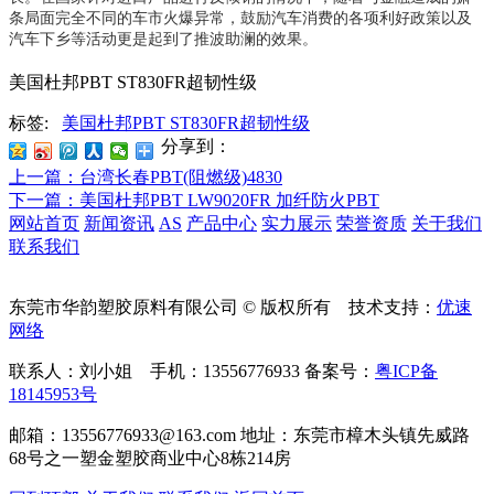
条局面完全不同的车市火爆异常，鼓励汽车消费的各项利好政策以及
汽车下乡等活动更是起到了推波助澜的效果。
美国杜邦PBT ST830FR超韧性级
标签:
美国杜邦PBT ST830FR超韧性级
分享到：
上一篇
：台湾长春PBT(阻燃级)4830
下一篇
：美国杜邦PBT LW9020FR 加纤防火PBT
网站首页
新闻资讯
AS
产品中心
实力展示
荣誉资质
关于我们
联系我们
东莞市华韵塑胶原料有限公司 © 版权所有 技术支持：
优速
网络
联系人：刘小姐 手机：13556776933 备案号：
粤ICP备
18145953号
邮箱：13556776933@163.com 地址：东莞市樟木头镇先威路
68号之一塑金塑胶商业中心8栋214房