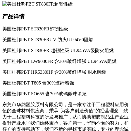
产品详情
美国杜邦PBT ST830FR超韧性级
美国杜邦
PBT ST830FRUV
防火
UL94V0
阻燃
美国杜邦
PBT ST830FR
超韧性级
UL945VA
级防火阻燃
美国杜邦
PBT LW9030FR
含
30%
玻纤增强
UL945VA
阻燃
美国杜邦
PBT HR5330HF
含
30%
玻纤增强
耐水解级
美国杜邦
PBT T805
含
30%
玻纤增强
美国杜邦
PBT SO655
含
30%
玻璃微珠填充
东莞市华韵塑胶原料有限公司，是一家专注于工程塑料应用价
值的全球材料供应商，秉承“为客户创造价值”的经营理念，致
力于工程塑料科技的研发与推广，从而协助塑胶制品生产企业
提升产业水平我们始终秉承，客户第一，华韵不懈的努力，和
客户的支持帮助下，我们不断的寻找市场实践，专业的理念诚