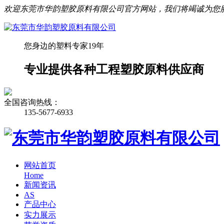
欢迎东莞市华韵塑胶原料有限公司官方网站，我们将竭诚为您
您身边的塑料专家19年
专业提供各种工程塑胶原料供应商
全国咨询热线：
135-5677-6933
网站首页
Home
新闻资讯
AS
产品中心
实力展示