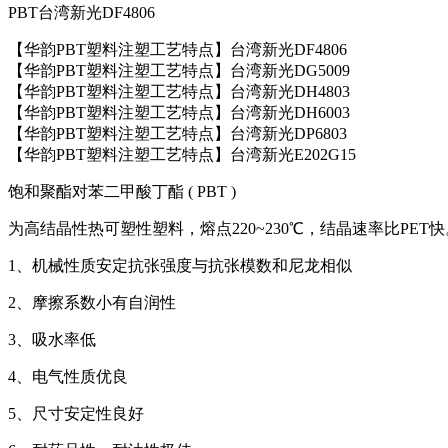
PBT台湾新光DF4806
【华韵PBT塑料注塑工艺特点】台湾新光DF4806
【华韵PBT塑料注塑工艺特点】台湾新光DG5009
【华韵PBT塑料注塑工艺特点】台湾新光DH4803
【华韵PBT塑料注塑工艺特点】台湾新光DH6003
【华韵PBT塑料注塑工艺特点】台湾新光DP6803
【华韵PBT塑料注塑工艺特点】台湾新光E202G15
饱和聚酯对苯二甲酸丁酯
( PBT )
为高结晶性热可塑性塑料，熔点
220~230
℃，结晶速率比
PET
快
1
、机械性质安定抗张强度与抗张模数和尼龙相似
2
、摩擦系数小有自润性
3
、吸水率低
4
、电气性质优良
5
、尺寸安定性良好