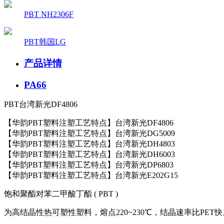
PBT NH2306F
PBT韩国LG
产品详情
PA66
PBT台湾新光DF4806
【华韵PBT塑料注塑工艺特点】台湾新光DF4806
【华韵PBT塑料注塑工艺特点】台湾新光DG5009
【华韵PBT塑料注塑工艺特点】台湾新光DH4803
【华韵PBT塑料注塑工艺特点】台湾新光DH6003
【华韵PBT塑料注塑工艺特点】台湾新光DP6803
【华韵PBT塑料注塑工艺特点】台湾新光E202G15
饱和聚酯对苯二甲酸丁酯
( PBT )
为高结晶性热可塑性塑料，熔点
220~230
℃，结晶速率比
PET
快